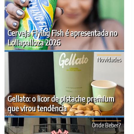
Cerveja Flying Fish é apresentada no
Lollapalloza 2026
Novidades
Gellato: o licor de pistache premium
que virou tendência
Onde Beber?