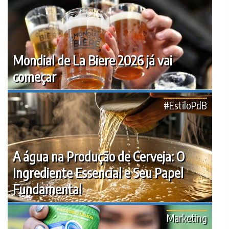
Mondial de La Biere 2026 já vai
começar
#EstiloPdB
A água na Produção de Cerveja: O
Ingrediente Essencial e Seu Papel
Fundamental
Marketing