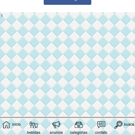
⇑
início
busca
bebidas
anuncie
categorias
contato