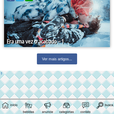
Era uma vez o acabado – 1
Ver mais artigos...
⇑
início
busca
bebidas
anuncie
categorias
contato