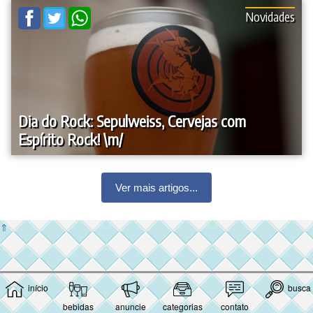
Novidades
Dia do Rock: Sepulweiss, Cervejas com
Espírito Rock! \m/
Ver mais artigos...
⇑
início
busca
bebidas
anuncie
categorias
contato