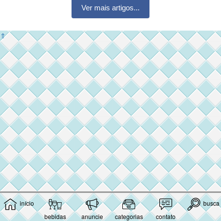
Ver mais artigos...
⇑
início
busca
bebidas
anuncie
categorias
contato