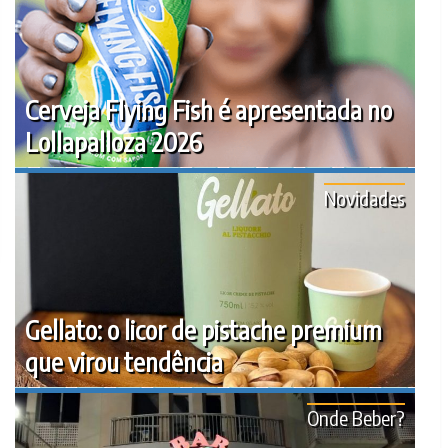
Cerveja Flying Fish é apresentada no
Lollapalloza 2026
Novidades
Gellato: o licor de pistache premium
que virou tendência
Onde Beber?