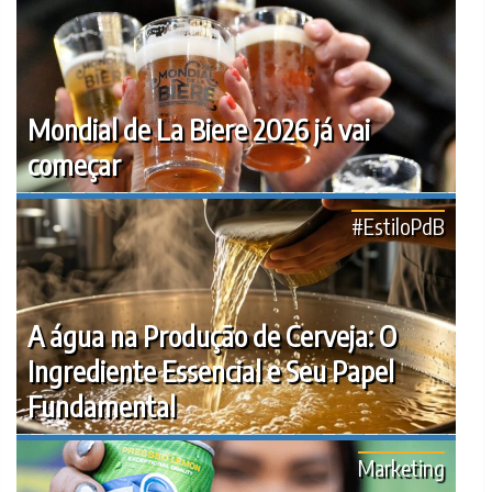
Mondial de La Biere 2026 já vai
começar
#EstiloPdB
A água na Produção de Cerveja: O
Ingrediente Essencial e Seu Papel
Fundamental
Marketing