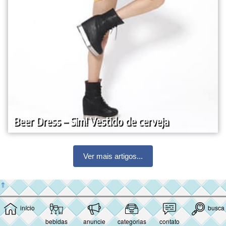
Beer Dress – Sim! Vestido de cerveja
Ver mais artigos...
⇑
início
busca
bebidas
anuncie
categorias
contato