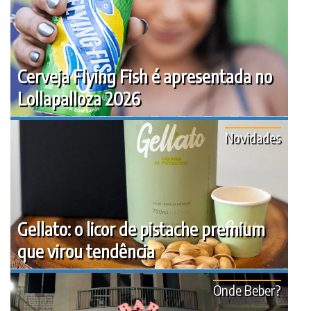
Cerveja Flying Fish é apresentada no
Lollapalloza 2026
Novidades
Gellato: o licor de pistache premium
que virou tendência
Onde Beber?