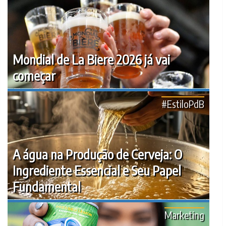
Mondial de La Biere 2026 já vai
começar
#EstiloPdB
A água na Produção de Cerveja: O
Ingrediente Essencial e Seu Papel
Fundamental
Marketing