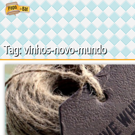
Ir
para
o
conteúdo
Tag: vinhos-novo-mundo