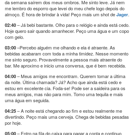
da semana saírem dos meus ombros. Me sinto leve. Já nem
me lembro do esporro que levei do meu chefe logo depois do
almoço. É hora de brindar à vida! Peço mais um shot de
Jager
.
02:40
– Já bebi bastante. Olho para o relógio e ainda está cedo.
Hoje quero sair quando amanhecer. Peço uma água e um copo
com gelo.
03:00
–Percebo alguém me olhando e ela é atraente. As
bebidas acabaram com toda a minha timidez. Nesse momento
me sinto seguro. Provavelmente a pessoa mais atraente do
bar. Me aproximo e inicio uma conversa, que é bem recebida.
04:00
– Meus amigos me encontram. Querem tomar a última
da noite. Última chamada? Já? Acho que ainda está cedo e
estou em excelente cia. Foda-se! Pode ser a saideira para os
meus amigos, mas não para mim. Tomo uma tequila e mais
uma água em seguida.
04:25
– A noite está chegando ao fim e estou realmente me
divertindo. Peço mais uma cerveja. Chega de bebidas pesadas
por hoje.
05:00
– Entro na fila do caixa para pagar a conta e continuo