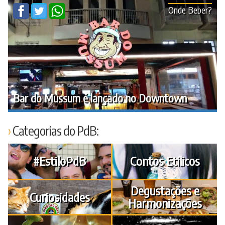
Onde Beber?
Bar do Mussum é lançado no Downtown
Categorias do PdB:
#EstiloPdB
Contos Etílicos
Degustações e
Curiosidades
Harmonizações