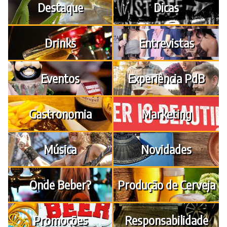
Destaque
Dicas
Drinks
Entrevistas
Eventos
Experiência PdB
Gastronomia
Marketing
Música
Novidades
Onde Beber?
Produção de Cerveja
Promoções
Responsabilidade