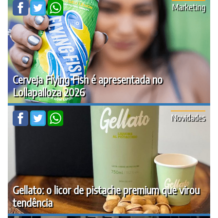
Marketing
Cerveja Flying Fish é apresentada no
Lollapalloza 2026
Novidades
Gellato: o licor de pistache premium que virou
tendência