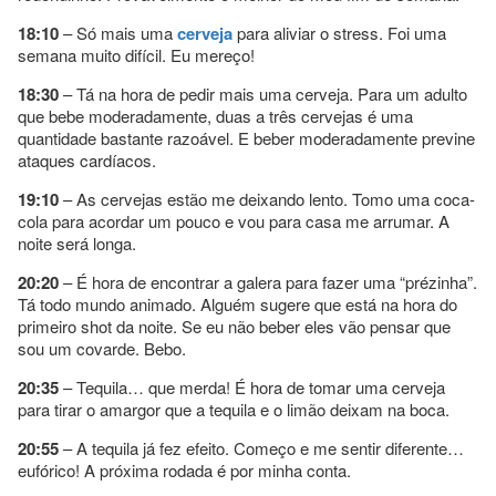
18:10
– Só mais uma
cerveja
para aliviar o stress. Foi uma
semana muito difícil. Eu mereço!
18:30
– Tá na hora de pedir mais uma cerveja. Para um adulto
que bebe moderadamente, duas a três cervejas é uma
quantidade bastante razoável. E beber moderadamente previne
ataques cardíacos.
19:10
– As cervejas estão me deixando lento. Tomo uma coca-
cola para acordar um pouco e vou para casa me arrumar. A
noite será longa.
20:20
– É hora de encontrar a galera para fazer uma “prézinha”.
Tá todo mundo animado. Alguém sugere que está na hora do
primeiro shot da noite. Se eu não beber eles vão pensar que
sou um covarde. Bebo.
20:35
– Tequila… que merda! É hora de tomar uma cerveja
para tirar o amargor que a tequila e o limão deixam na boca.
20:55
– A tequila já fez efeito. Começo e me sentir diferente…
eufórico! A próxima rodada é por minha conta.