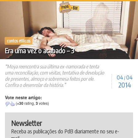
Ir
para
o
conteúdo
contos etílicos
Era uma vez o acabado – 3
Moya reencontra sua última ex-namorada e tenta
uma reconciliação, com visitas, tentativa de devolução
04
04
/
de presentes, almoço e sobremesa feitos por ele.
2014
Confira o desenrolar da história.
Vote neste artigo:
(
+30
rating,
3
votes)
Newsletter
Receba as publicações do PdB diariamente no seu e-