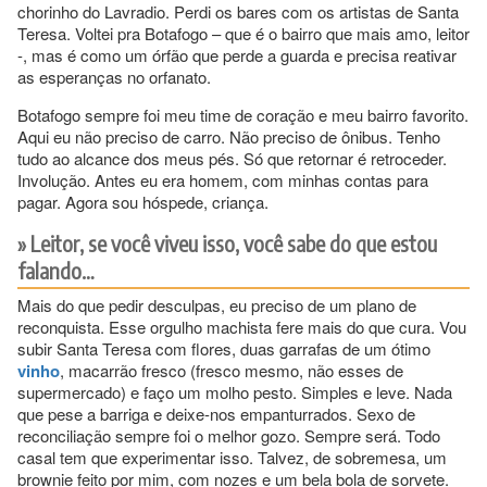
chorinho do Lavradio. Perdi os bares com os artistas de Santa
Teresa. Voltei pra Botafogo – que é o bairro que mais amo, leitor
-, mas é como um órfão que perde a guarda e precisa reativar
as esperanças no orfanato.
Botafogo sempre foi meu time de coração e meu bairro favorito.
Aqui eu não preciso de carro. Não preciso de ônibus. Tenho
tudo ao alcance dos meus pés. Só que retornar é retroceder.
Involução. Antes eu era homem, com minhas contas para
pagar. Agora sou hóspede, criança.
Leitor, se você viveu isso, você sabe do que estou
falando…
Mais do que pedir desculpas, eu preciso de um plano de
reconquista. Esse orgulho machista fere mais do que cura. Vou
subir Santa Teresa com flores, duas garrafas de um ótimo
vinho
, macarrão fresco (fresco mesmo, não esses de
supermercado) e faço um molho pesto. Simples e leve. Nada
que pese a barriga e deixe-nos empanturrados. Sexo de
reconciliação sempre foi o melhor gozo. Sempre será. Todo
casal tem que experimentar isso. Talvez, de sobremesa, um
brownie feito por mim, com nozes e um bela bola de sorvete.