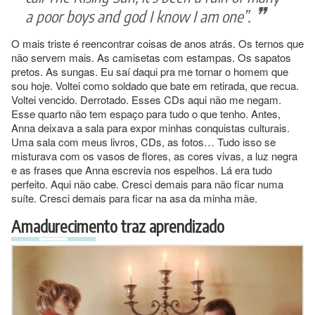
a poor boys and god I know I am one”.
O mais triste é reencontrar coisas de anos atrás. Os ternos que
não servem mais. As camisetas com estampas. Os sapatos
pretos. As sungas. Eu saí daqui pra me tornar o homem que
sou hoje. Voltei como soldado que bate em retirada, que recua.
Voltei vencido. Derrotado. Esses CDs aqui não me negam.
Esse quarto não tem espaço para tudo o que tenho. Antes,
Anna deixava a sala para expor minhas conquistas culturais.
Uma sala com meus livros, CDs, as fotos… Tudo isso se
misturava com os vasos de flores, as cores vivas, a luz negra
e as frases que Anna escrevia nos espelhos. Lá era tudo
perfeito. Aqui não cabe. Cresci demais para não ficar numa
suíte. Cresci demais para ficar na asa da minha mãe.
Amadurecimento traz aprendizado