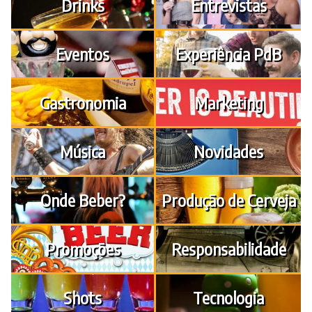
Drinks
Entrevistas
Eventos
Experiência PdB
Gastronomia
Marketing
Música
Novidades
Onde Beber?
Produção de Cerveja
Promoções
Responsabilidade
Shots
Tecnologia