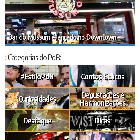
Bar do Mussum é lançado no Downtown
Categorias do PdB:
#EstiloPdB
Contos Etílicos
Degustações e
Curiosidades
Harmonizações
Destaque
Dicas