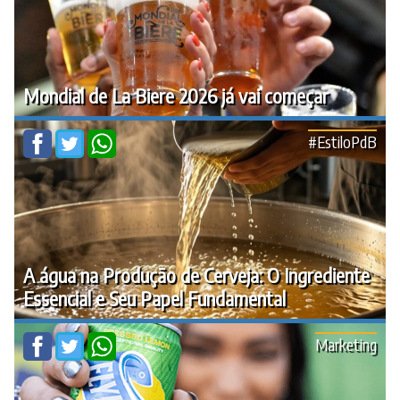
Mondial de La Biere 2026 já vai começar
#EstiloPdB
A água na Produção de Cerveja: O Ingrediente
Essencial e Seu Papel Fundamental
Marketing