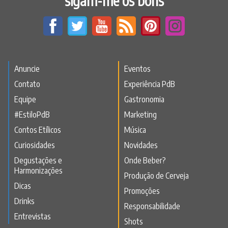
sigam-me os bons
Anuncie
Eventos
Contato
Experiência PdB
Equipe
Gastronomia
#EstiloPdB
Marketing
Contos Etílicos
Música
Curiosidades
Novidades
Degustações e
Onde Beber?
Harmonizações
Produção de Cerveja
Dicas
Promoções
Drinks
Responsabilidade
Entrevistas
Shots