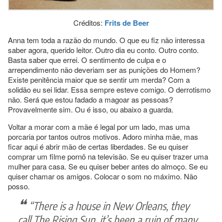
Créditos:
Frits de Beer
Anna tem toda a razão do mundo. O que eu fiz não interessa
saber agora, querido leitor. Outro dia eu conto. Outro conto.
Basta saber que errei. O sentimento de culpa e o
arrependimento não deveriam ser as punições do Homem?
Existe penitência maior que se sentir um merda? Com a
solidão eu sei lidar. Essa sempre esteve comigo. O derrotismo
não. Será que estou fadado a magoar as pessoas?
Provavelmente sim. Ou é isso, ou abaixo a guarda.
Voltar a morar com a mãe é legal por um lado, mas uma
porcaria por tantos outros motivos. Adoro minha mãe, mas
ficar aqui é abrir mão de certas liberdades. Se eu quiser
comprar um filme pornô na televisão. Se eu quiser trazer uma
mulher para casa. Se eu quiser beber antes do almoço. Se eu
quiser chamar os amigos. Colocar o som no máximo. Não
posso.
“There is a house in New Orleans, they
call The Rising Sun, it’s been a ruin of many