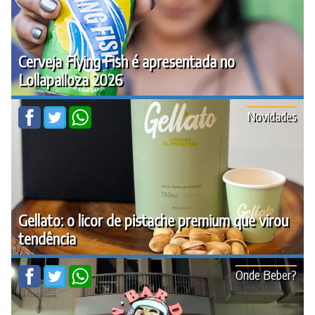
Cerveja Flying Fish é apresentada no
Lollapalloza 2026
Novidades
Gellato: o licor de pistache premium que virou
tendência
Onde Beber?