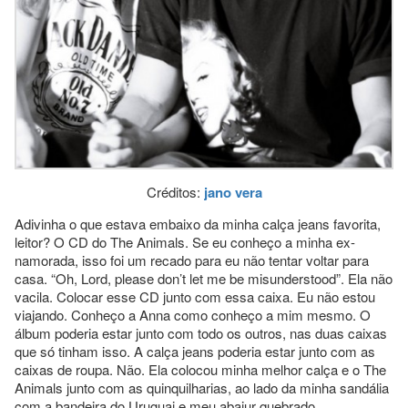
Créditos:
jano vera
Adivinha o que estava embaixo da minha calça jeans favorita,
leitor? O CD do The Animals. Se eu conheço a minha ex-
namorada, isso foi um recado para eu não tentar voltar para
casa. “Oh, Lord, please don’t let me be misunderstood”. Ela não
vacila. Colocar esse CD junto com essa caixa. Eu não estou
viajando. Conheço a Anna como conheço a mim mesmo. O
álbum poderia estar junto com todo os outros, nas duas caixas
que só tinham isso. A calça jeans poderia estar junto com as
caixas de roupa. Não. Ela colocou minha melhor calça e o The
Animals junto com as quinquilharias, ao lado da minha sandália
com a bandeira do Uruguai e meu abajur quebrado.