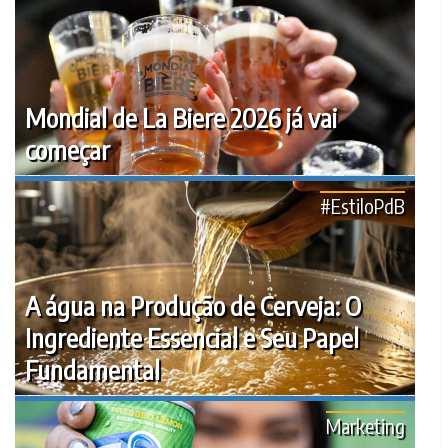
Mondial de La Biere 2026 já vai
começar
#EstiloPdB
A água na Produção de Cerveja: O
Ingrediente Essencial e Seu Papel
Fundamental
Marketing