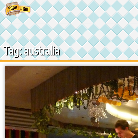
Ir
para
o
conteúdo
Tag: australia