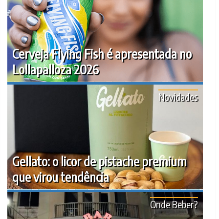
Cerveja Flying Fish é apresentada no
Lollapalloza 2026
Novidades
Gellato: o licor de pistache premium
que virou tendência
Onde Beber?