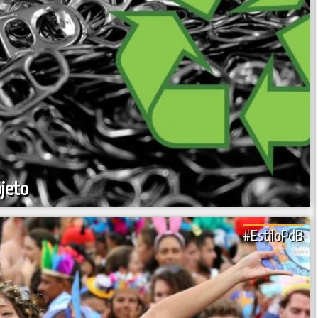
jeto
#EstiloPdB