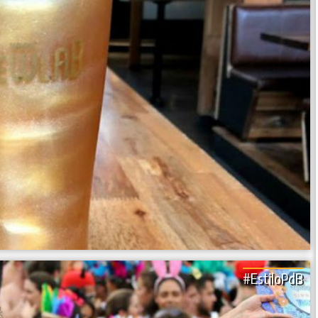
#EstiloPdB