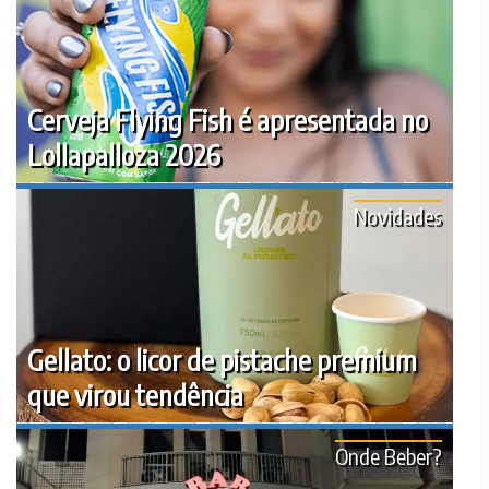
Cerveja Flying Fish é apresentada no
Lollapalloza 2026
Novidades
Gellato: o licor de pistache premium
que virou tendência
Onde Beber?