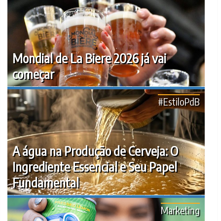
Mondial de La Biere 2026 já vai
começar
#EstiloPdB
A água na Produção de Cerveja: O
Ingrediente Essencial e Seu Papel
Fundamental
Marketing