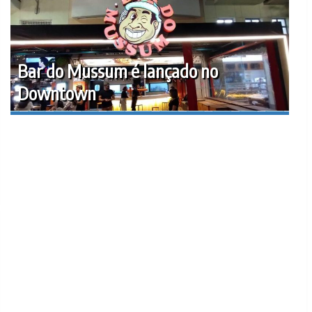
Bar do Mussum é lançado no
Downtown