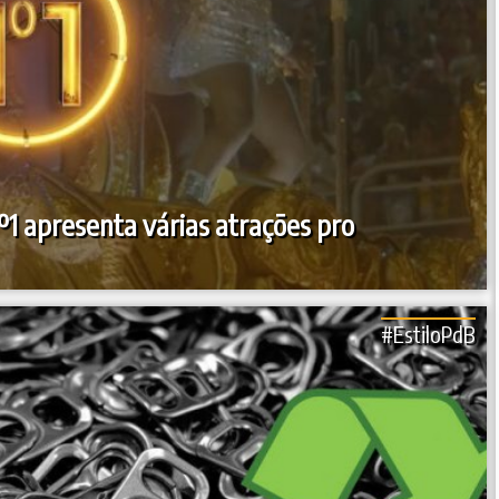
1 apresenta várias atrações pro
#EstiloPdB