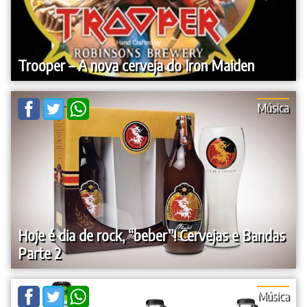
Trooper – A nova cerveja do Iron Maiden
Música
Hoje é dia de rock, “beber”! Cervejas e Bandas
Parte 2
Música