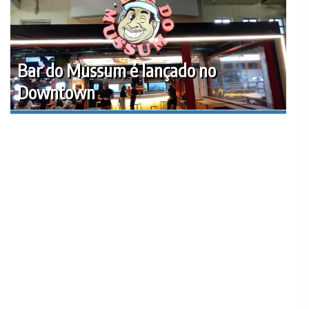
Bar do Mussum é lançado no
Downtown