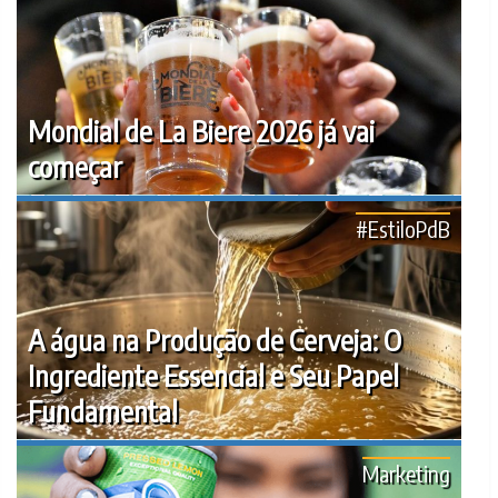
Mondial de La Biere 2026 já vai
começar
#EstiloPdB
A água na Produção de Cerveja: O
Ingrediente Essencial e Seu Papel
Fundamental
Marketing