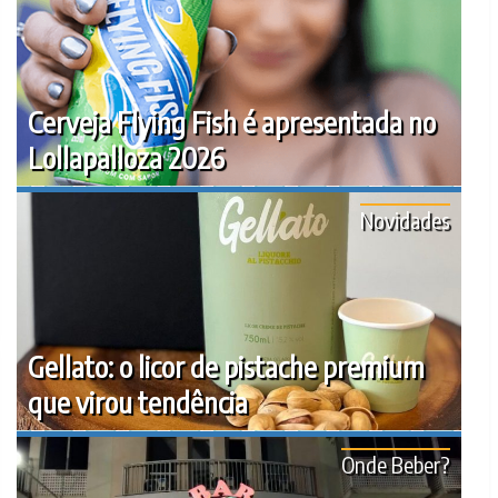
Cerveja Flying Fish é apresentada no
Lollapalloza 2026
Novidades
Gellato: o licor de pistache premium
que virou tendência
Onde Beber?