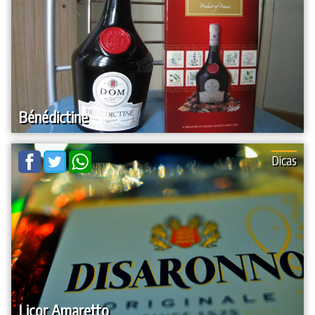
Bénédictine
Dicas
Licor Amaretto