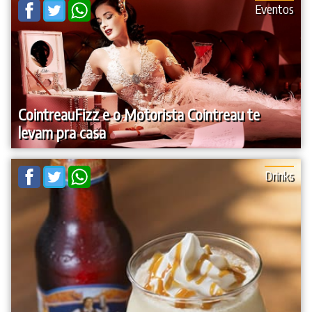
Eventos
CointreauFizz e o Motorista Cointreau te
levam pra casa
Drinks