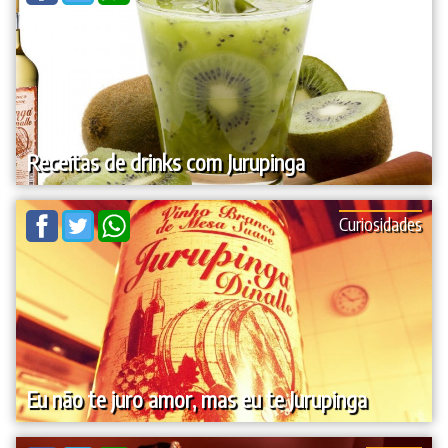
Receitas de drinks com Jurupinga
Curiosidades
Eu não te juro amor, mas eu te Jurupinga