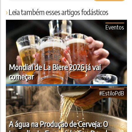
Leia também esses artigos fodásticos
Eventos
Mondial de La Biere 2026 já vai
começar
#EstiloPdB
A água na Produção de Cerveja: O