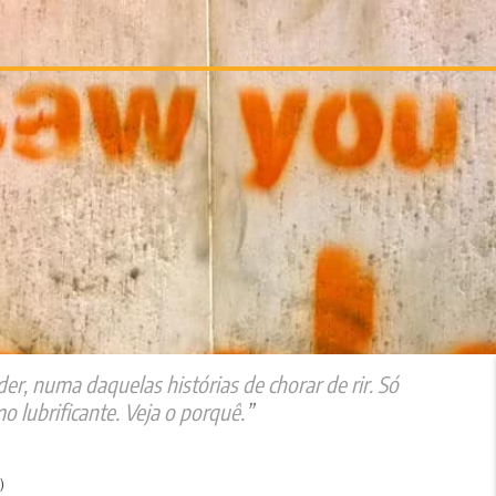
, numa daquelas histórias de chorar de rir. Só
 lubrificante. Veja o porquê.
)