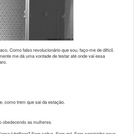
aco. Como falso revolucionário que sou, faço-me de difícil.
amente me dá uma vontade de testar até onde vai essa
aro.
e, como trem que sai da estação.
abo obedecendo as mulheres.
omo lubrificar? Sem saliva. Sem gel. Sem camisinha nova.