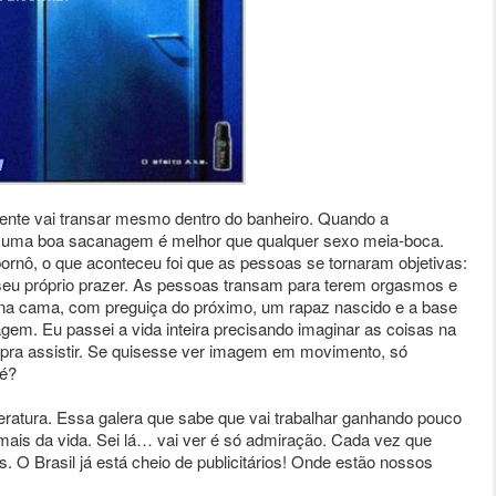
a gente vai transar mesmo dentro do banheiro. Quando a
s, uma boa sacanagem é melhor que qualquer sexo meia-boca.
 pornô, o que aconteceu foi que as pessoas se tornaram objetivas:
 seu próprio prazer. As pessoas transam para terem orgasmos e
na cama, com preguiça do próximo, um rapaz nascido e a base
gem. Eu passei a vida inteira precisando imaginar as coisas na
 pra assistir. Se quisesse ver imagem em movimento, só
né?
iteratura. Essa galera que sabe que vai trabalhar ganhando pouco
ais da vida. Sei lá… vai ver é só admiração. Cada vez que
O Brasil já está cheio de publicitários! Onde estão nossos