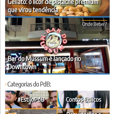
Gellato: o licor de pistache premium
que virou tendência
Onde Beber?
Bar do Mussum é lançado no
Downtown
Categorias do PdB:
#EstiloPdB
Contos Etílicos