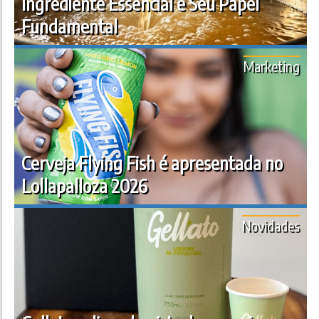
Ingrediente Essencial e Seu Papel
Fundamental
Marketing
Cerveja Flying Fish é apresentada no
Lollapalloza 2026
Novidades