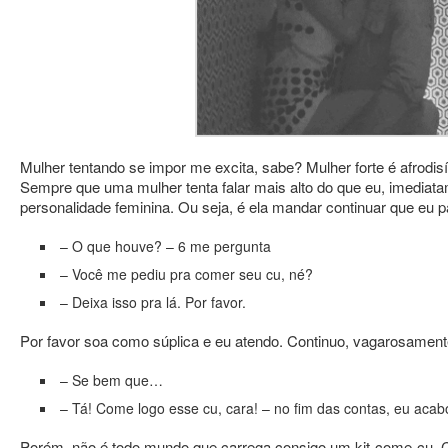
Mulher tentando se impor me excita, sabe? Mulher forte é afrodisí
Sempre que uma mulher tenta falar mais alto do que eu, imediat
personalidade feminina. Ou seja, é ela mandar continuar que eu p
– O que houve? – 6 me pergunta
– Você me pediu pra comer seu cu, né?
– Deixa isso pra lá. Por favor.
Por favor soa como súplica e eu atendo. Continuo, vagarosament
– Se bem que…
– Tá! Come logo esse cu, cara! – no fim das contas, eu ac
Porém, não é todo mundo que carrega consigo um kit-come-cu. C