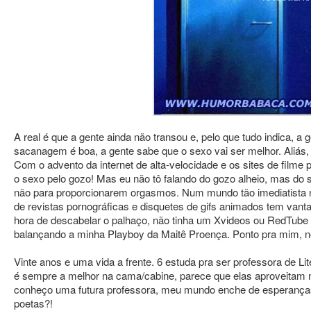
A real é que a gente ainda não transou e, pelo que tudo indica, 
sacanagem é boa, a gente sabe que o sexo vai ser melhor. Aliá
Com o advento da internet de alta-velocidade e os sites de filme
o sexo pelo gozo! Mas eu não tô falando do gozo alheio, mas do
não para proporcionarem orgasmos. Num mundo tão imediatista 
de revistas pornográficas e disquetes de gifs animados tem vanta
hora de descabelar o palhaço, não tinha um Xvideos ou RedTube
balançando a minha Playboy da Maitê Proença. Ponto pra mim, 
Vinte anos e uma vida a frente. 6 estuda pra ser professora de L
é sempre a melhor na cama/cabine, parece que elas aproveitam m
conheço uma futura professora, meu mundo enche de esperanças. 
poetas?!