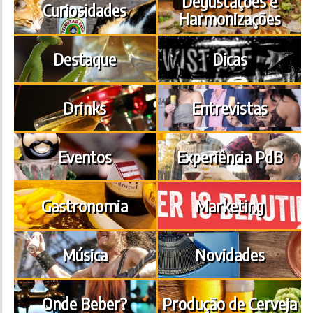
Degustações e
Curiosidades
Harmonizações
Destaque
Dicas
Drinks
Entrevistas
Eventos
Experiência PdB
Gastronomia
Marketing
Música
Novidades
Onde Beber?
Produção de Cerveja