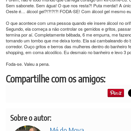
Sem sabonete. Sem água! O que nos resta?! Puta merda!! A únic
Oeste é… álcool gel?!?!?!?! FODA-SE! Com álcool gel mesmo eu 
O que acontece com uma pessoa quando ele insere álcool no orifíci
Segundo, ela começa a não controlar os gemidos e gritos, passan
termina por aí. Completamente bêbada, 6 me empurra, me fazendo
tomando um tombo que me deixa tonto. Ela sai cambaleando do ba
corredor. Ouço gritos e berros das mulheres dentro do banheiro 
shopping, em coma alcoólico. Eu desmaio no banheiro e levo 3 p
Foda-se. Valeu a pena.
Compartilhe com os amigos:
Sobre o autor:
Mé do Moya