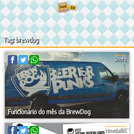
Ir
para
o
conteúdo
Tag: brewdog
Shots
Funcionário do mês da BrewDog
Novidades