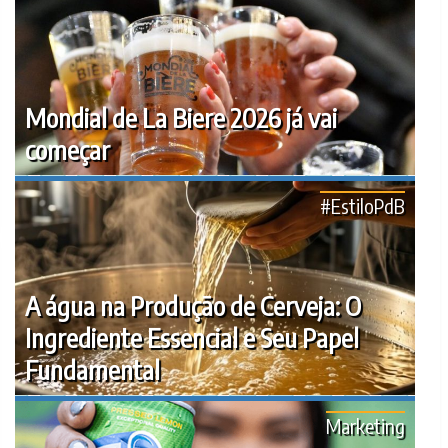
Mondial de La Biere 2026 já vai
começar
#EstiloPdB
A água na Produção de Cerveja: O
Ingrediente Essencial e Seu Papel
Fundamental
Marketing