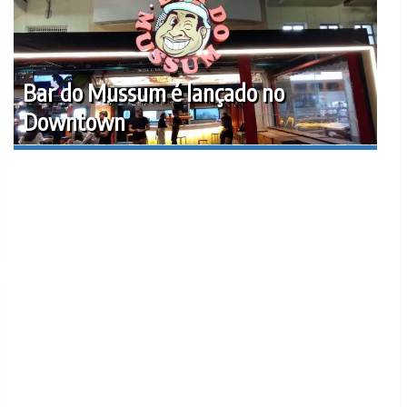
Bar do Mussum é lançado no
Downtown