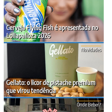
Cerveja Flying Fish é apresentada no
Lollapalloza 2026
Novidades
Gellato: o licor de pistache premium
que virou tendência
Onde Beber?