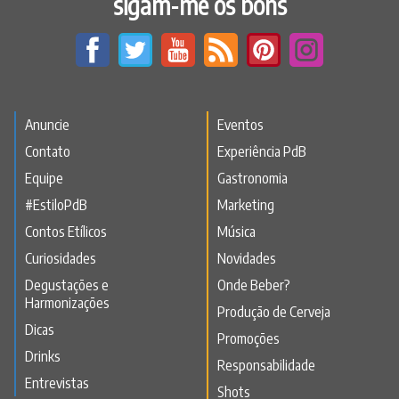
sigam-me os bons
Anuncie
Eventos
Contato
Experiência PdB
Equipe
Gastronomia
#EstiloPdB
Marketing
Contos Etílicos
Música
Curiosidades
Novidades
Degustações e
Onde Beber?
Harmonizações
Produção de Cerveja
Dicas
Promoções
Drinks
Responsabilidade
Entrevistas
Shots