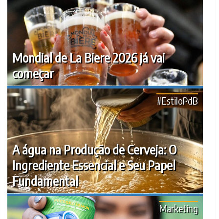
Mondial de La Biere 2026 já vai
começar
#EstiloPdB
A água na Produção de Cerveja: O
Ingrediente Essencial e Seu Papel
Fundamental
Marketing