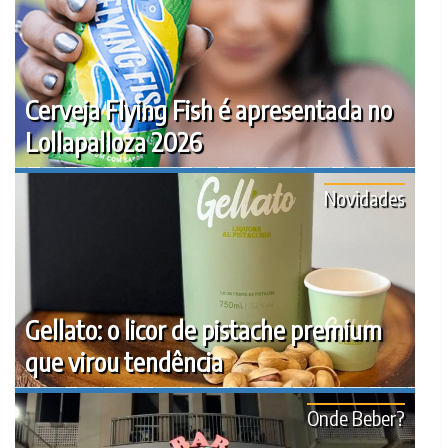
Cerveja Flying Fish é apresentada no
Lollapalloza 2026
Novidades
Gellato: o licor de pistache premium
que virou tendência
Onde Beber?