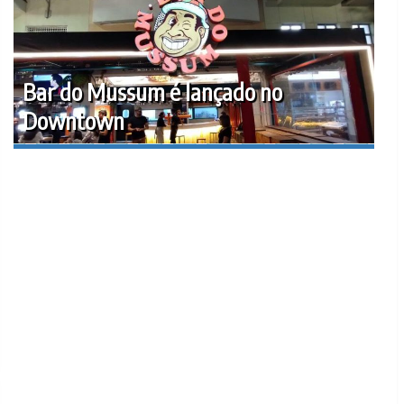
Bar do Mussum é lançado no
Downtown