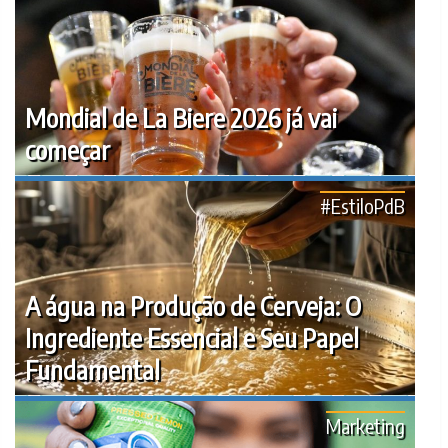
Mondial de La Biere 2026 já vai
começar
#EstiloPdB
A água na Produção de Cerveja: O
Ingrediente Essencial e Seu Papel
Fundamental
Marketing