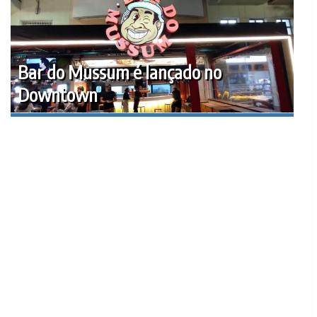
Bar do Mussum é lançado no
Downtown