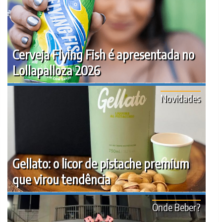
Cerveja Flying Fish é apresentada no
Lollapalloza 2026
Novidades
Gellato: o licor de pistache premium
que virou tendência
Onde Beber?