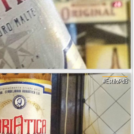
#EstiloPdB