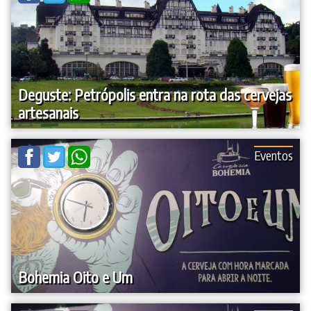
Deguste: Petrópolis entra na rota das cervejas
artesanais
Eventos
Bohemia Oito e Um