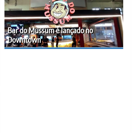
Bar do Mussum é lançado no
Downtown