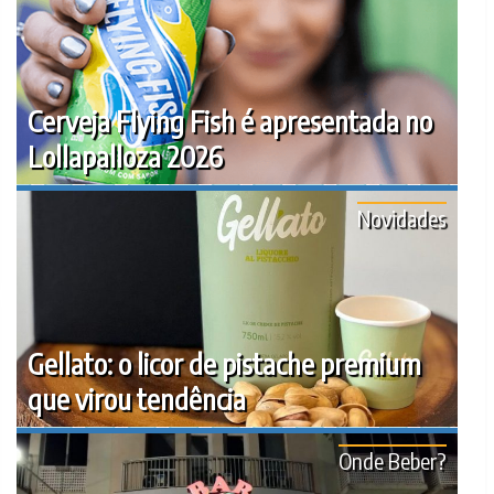
Cerveja Flying Fish é apresentada no
Lollapalloza 2026
Novidades
Gellato: o licor de pistache premium
que virou tendência
Onde Beber?