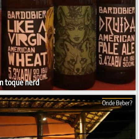
om toque nerd
Onde Beber?