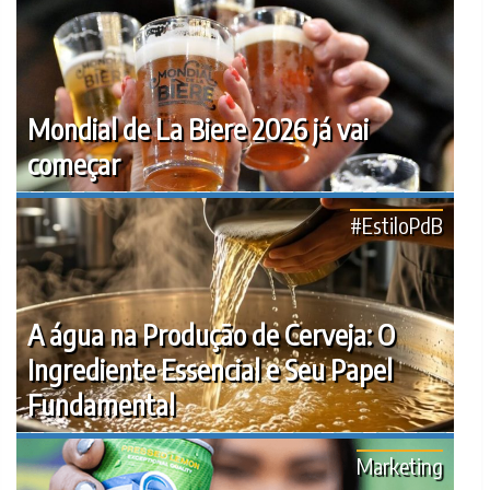
Mondial de La Biere 2026 já vai
começar
#EstiloPdB
A água na Produção de Cerveja: O
Ingrediente Essencial e Seu Papel
Fundamental
Marketing