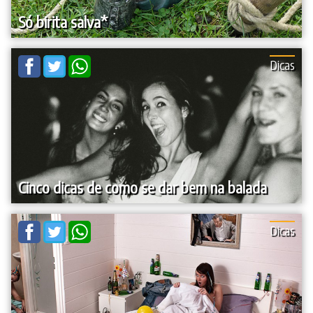
Só birita salva*
Dicas
Cinco dicas de como se dar bem na balada
Dicas