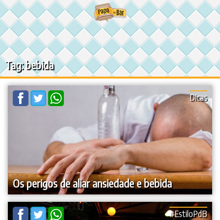
Ir
para
o
conteúdo
Tag: bebida
Dicas
Os perigos de aliar ansiedade e bebida
#EstiloPdB