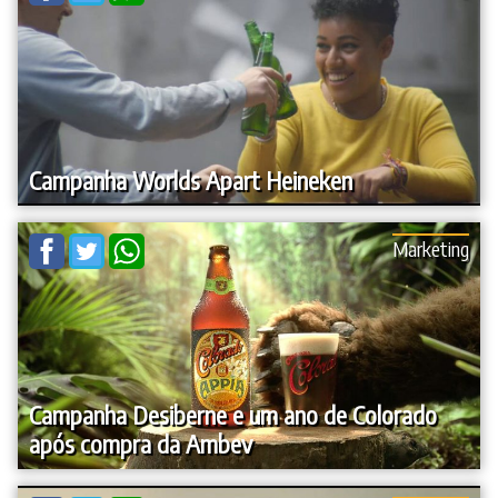
Campanha Worlds Apart Heineken
Marketing
Campanha Desiberne e um ano de Colorado
após compra da Ambev