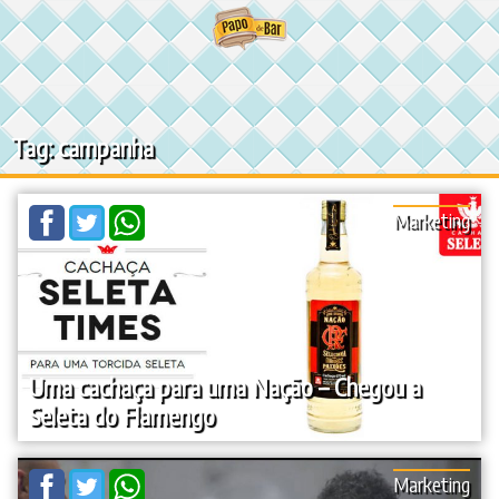
Ir
para
o
conteúdo
Tag: campanha
Marketing
Uma cachaça para uma Nação – Chegou a
Seleta do Flamengo
Marketing