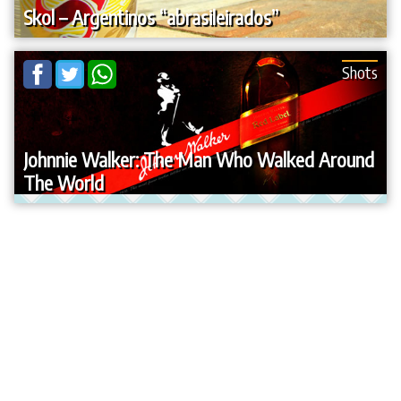
Skol – Argentinos “abrasileirados”
Shots
Johnnie Walker: The Man Who Walked Around
The World