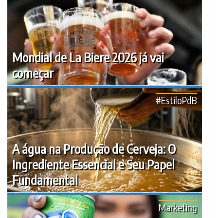
Mondial de La Biere 2026 já vai
começar
#EstiloPdB
A água na Produção de Cerveja: O
Ingrediente Essencial e Seu Papel
Fundamental
Marketing