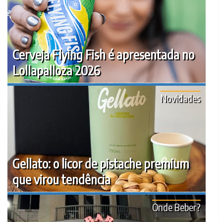
Cerveja Flying Fish é apresentada no
Lollapalloza 2026
Novidades
Gellato: o licor de pistache premium
que virou tendência
Onde Beber?