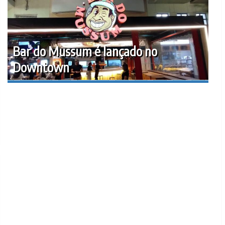
Bar do Mussum é lançado no
Downtown