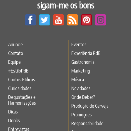
sigam-me os bons
Anuncie
Eventos
Contato
Experiência PdB
Equipe
Gastronomia
#EstiloPdB
Marketing
Contos Etílicos
Música
Curiosidades
Novidades
Degustações e
Onde Beber?
Harmonizações
Produção de Cerveja
Dicas
Promoções
Drinks
Responsabilidade
Entrevistas