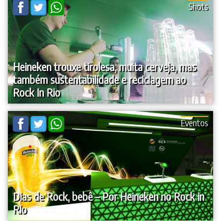
Shots
Heineken trouxe tirolesa, muita cerveja, mas
também sustentabilidade e reciclagem ao
Rock In Rio
Eventos
Dias de Rock, bebê – Por Heineken no Rock in
Rio