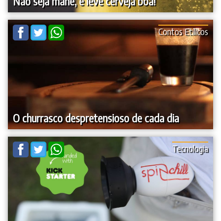
Não seja mané, e leve cerveja boa!
Contos Etílicos
O churrasco despretensioso de cada dia
Tecnologia