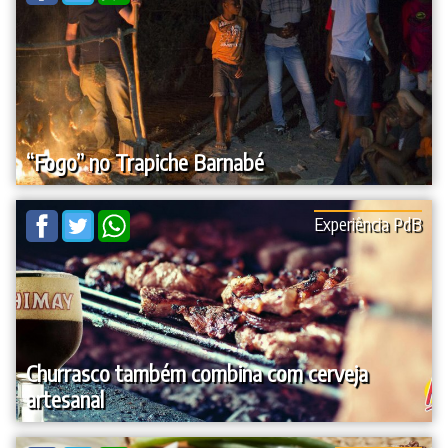
“Fogo” no Trapiche Barnabé
Experiência PdB
Churrasco também combina com cerveja
artesanal